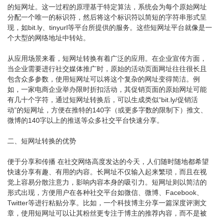
的短网址。这一过程的原理基于特定算法，系统会为每个原始网址
分配一个唯一的标识符，然后将这个标识符以简短的字符串形式呈
现，如bit.ly、tinyurl等平台所提供的服务。这些短网址平台就像是一
个大型的网络地址中转站。
从应用场景来看，短网址转换有着广泛的应用。在企业宣传方面，
当企业需要进行社交媒体推广时，原始的活动页面网址往往很长且
包含众多参数，使用短网址可以将这个复杂的网址变得简洁。例
如，一家电商企业举办限时折扣活动，其促销页面的原始网址可能
有几十个字符，通过短网址转换后，可以生成类似“bit.ly/促销活
动”的短网址，方便在推特的140字（或更多字数的限制下）推文、
微博的140字以上的推送等众多社交平台快速分享。
二、短网址转换的优势
便于分享和传播 在社交网络高度发达的今天，人们随时随地都希望
快速分享有趣、有用的内容。长网址不仅输入起来繁琐，而且在视
觉上容易分散注意力，影响内容本身的吸引力。短网址则以简洁的
形式出现，方便用户在各种社交平台如微信、微博、Facebook、
Twitter等进行粘贴分享。比如，一个科技博主分享一篇深度评测文
章，使用短网址可以让其粉丝更专注于博主的推荐内容，而不是被