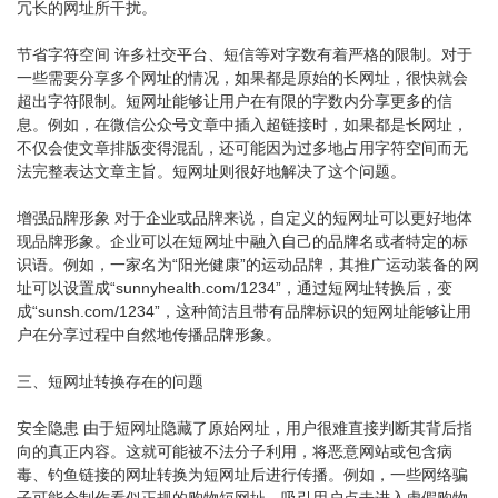
冗长的网址所干扰。
节省字符空间 许多社交平台、短信等对字数有着严格的限制。对于
一些需要分享多个网址的情况，如果都是原始的长网址，很快就会
超出字符限制。短网址能够让用户在有限的字数内分享更多的信
息。例如，在微信公众号文章中插入超链接时，如果都是长网址，
不仅会使文章排版变得混乱，还可能因为过多地占用字符空间而无
法完整表达文章主旨。短网址则很好地解决了这个问题。
增强品牌形象 对于企业或品牌来说，自定义的短网址可以更好地体
现品牌形象。企业可以在短网址中融入自己的品牌名或者特定的标
识语。例如，一家名为“阳光健康”的运动品牌，其推广运动装备的网
址可以设置成“sunnyhealth.com/1234”，通过短网址转换后，变
成“sunsh.com/1234”，这种简洁且带有品牌标识的短网址能够让用
户在分享过程中自然地传播品牌形象。
三、短网址转换存在的问题
安全隐患 由于短网址隐藏了原始网址，用户很难直接判断其背后指
向的真正内容。这就可能被不法分子利用，将恶意网站或包含病
毒、钓鱼链接的网址转换为短网址后进行传播。例如，一些网络骗
子可能会制作看似正规的购物短网址，吸引用户点击进入虚假购物