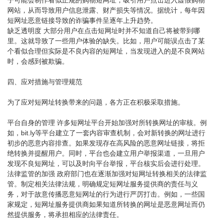
网站，从而导致用户信息泄露、财产损失等情况。据统计，每年因
短网址恶意链接导致的诈骗事件呈逐年上升趋势。
缺乏透明度 大部分用户在点击短网址时并不知道自己将被带到哪
里。这就导致了一些用户体验的缺失。比如，用户可能误点击了某
个看似合理但实际是不良内容的短网址，当发现进入的是不良网站
时，会感到被欺骗。
四、应对措施与管理规范
为了应对短网址转换带来的问题，各方正在积极采取措施。
平台自身的管理 许多短网址平台开始加强对所转换网址的审核。例
如，bit.ly等平台建立了一套内容审查机制，会对新转换的网址进行
初步的恶意内容排查。如果发现存在高风险的恶意网址链接，将拒
绝转换并提醒用户。同时，平台也会建立用户举报渠道，一旦用户
发现不良短网址，可以及时向平台举报，平台核实后会进行处理。
法律监管的加强 政府部门也在逐渐加强对短网址转换相关的法律监
管。制定相关法律法规，明确规定短网址服务提供商的责任与义
务，对于故意传播恶意短网址的行为进行严厉打击。例如，一些国
家规定，短网址服务提供商如果知道所转换的网址是恶意网址而仍
然提供服务，将承担相应的法律责任。